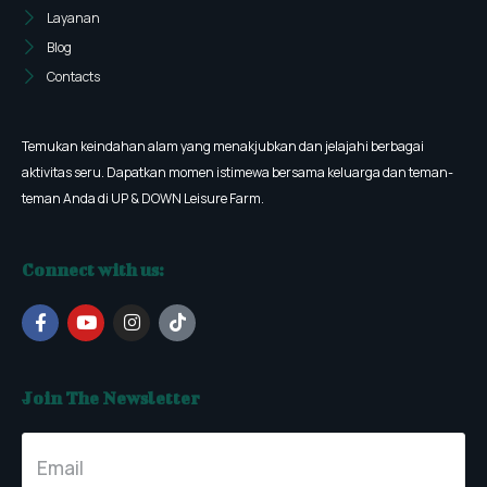
Layanan
Blog
Contacts
Temukan keindahan alam yang menakjubkan dan jelajahi berbagai
aktivitas seru. Dapatkan momen istimewa bersama keluarga dan teman-
teman Anda di UP & DOWN Leisure Farm.
Connect with us:
F
Y
I
T
a
o
n
i
c
u
s
k
e
t
t
t
b
u
a
o
Join The Newsletter
o
b
g
k
o
e
r
k
a
-
m
f