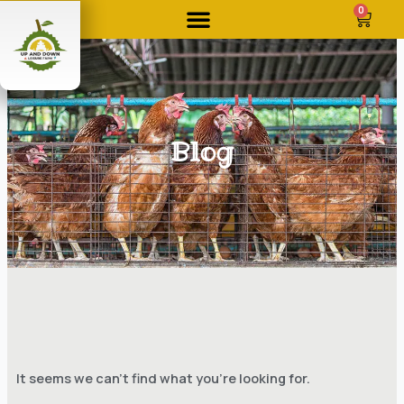
Skip
0
Cart
to
content
Blog
It seems we can't find what you're looking for.