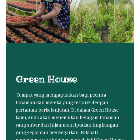
Green House
Tempat yang mengagumkan bagi pecinta
tanaman dan mereka yang tertarik dengan
pertanian berkelanjutan. Di dalam Green House
kami, Anda akan menemukan beragam tanaman
yang subur dan hijau, menciptakan lingkungan
yang segar dan menyegarkan. Nikmati
pengalaman unik dalam menjelajahi Green House