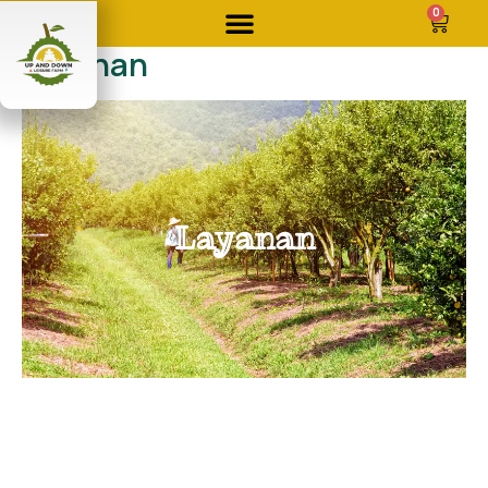
Skip
0
Cart
to
Layanan
content
Layanan