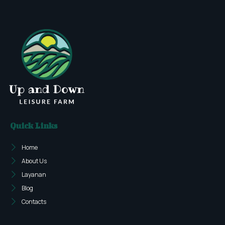
Quick Links
Home
About Us
Layanan
Blog
Contacts