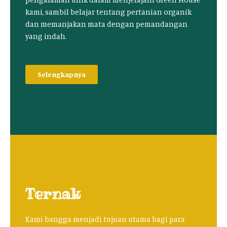
kami, sambil belajar tentang pertanian organik
dan memanjakan mata dengan pemandangan
yang indah.
Selengkapnya
Ternak
Kami bangga menjadi tujuan utama bagi para