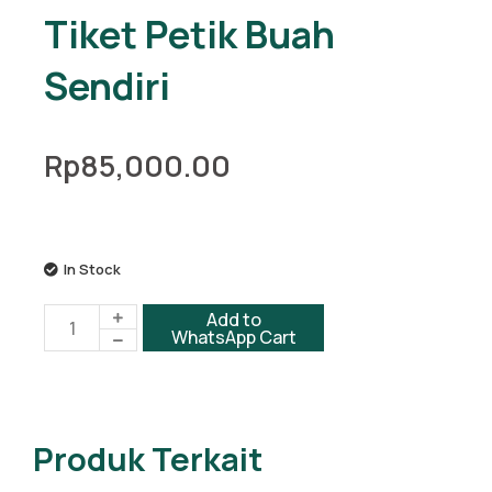
Tiket Petik Buah
Sendiri
Rp
85,000.00
In Stock
Tiket
Add to
WhatsApp Cart
Petik
Buah
Sendiri
quantity
Produk Terkait